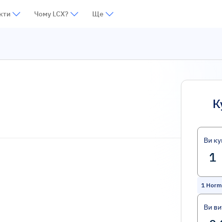
кти
Чому LCX?
Ще
К
Ви ку
1
Hormu
Ви ви