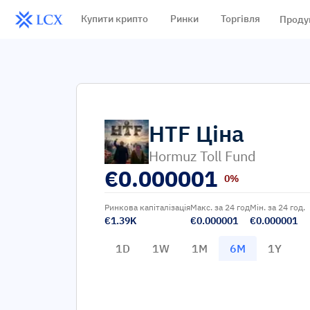
Купити крипто
Ринки
Торгівля
Проду
HTF
Ціна
Hormuz Toll Fund
€
0.000001
0%
Ринкова капіталізація
Макс. за 24 год
Мін. за 24 год.
€1.39K
€0.000001
€0.000001
1D
1W
1M
6M
1Y