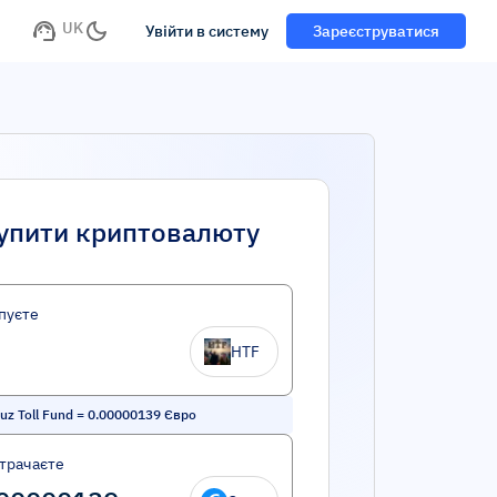
UK
Увійти в систему
Зареєструватися
упити криптовалюту
пуєте
HTF
z Toll Fund
=
0.00000139
Євро
трачаєте