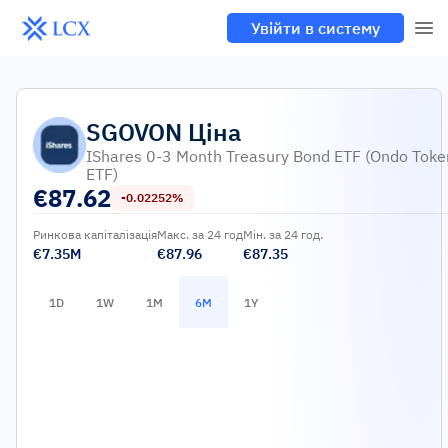
Увійти в систему
SGOVON
Ціна
IShares 0-3 Month Treasury Bond ETF (Ondo Toke
ETF)
€
87.62
-0.02252%
Ринкова капіталізація
Макс. за 24 год
Мін. за 24 год.
€7.35M
€87.96
€87.35
1D
1W
1M
6M
1Y