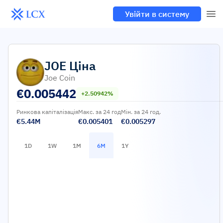
Увійти в систему
JOE
Ціна
Joe Coin
€
0.005442
+2.50942%
Ринкова капіталізація
Макс. за 24 год
Мін. за 24 год.
€5.44M
€0.005401
€0.005297
1D
1W
1M
6M
1Y