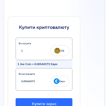
Купити криптовалюту
Ви купуєте
JOE
1
Joe Coin
=
0.00544173
Євро
Ви витрачаєте
Євро
Купити зараз