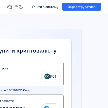
UK
Увійти в систему
Зареєструватися
упити криптовалюту
пуєте
KCT
ect
=
0.00101896
Євро
трачаєте