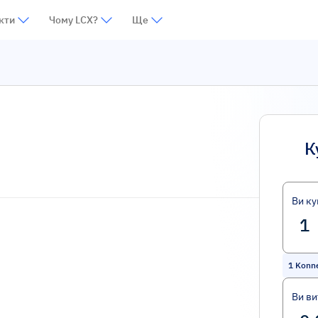
кти
Чому LCX?
Ще
К
Ви ку
1
Konn
Ви ви