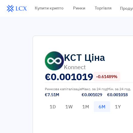
Купити крипто
Ринки
Торгівля
Проду
KCT
Ціна
Konnect
€
0.001019
-0.61489%
Ринкова капіталізація
Макс. за 24 год
Мін. за 24 год.
€7.51M
€0.001029
€0.001018
1D
1W
1M
6M
1Y