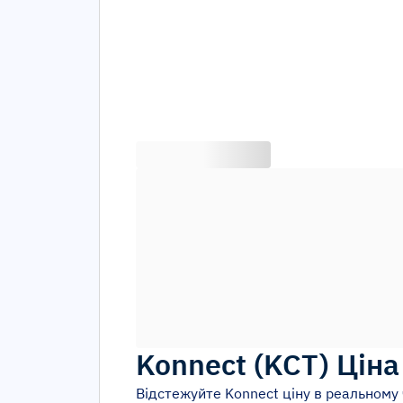
Konnect
(
KCT
)
Ціна
Відстежуйте
Konnect
ціну в реальному 