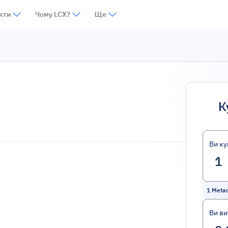
кти
Чому LCX?
Ще
К
Ви ку
1
Meta
Ви ви