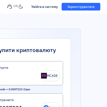
UK
Увійти в систему
Зареєструватися
упити криптовалюту
пуєте
MCADE
cade
=
0.0007221
Євро
трачаєте