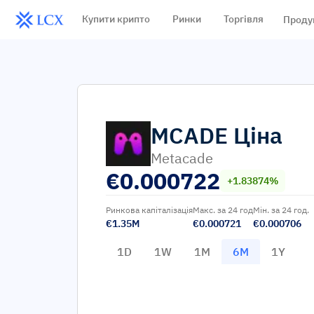
Купити крипто
Ринки
Торгівля
Проду
MCADE
Ціна
Metacade
€
0.000722
+1.83874%
Ринкова капіталізація
Макс. за 24 год
Мін. за 24 год.
€1.35M
€0.000721
€0.000706
1D
1W
1M
6M
1Y