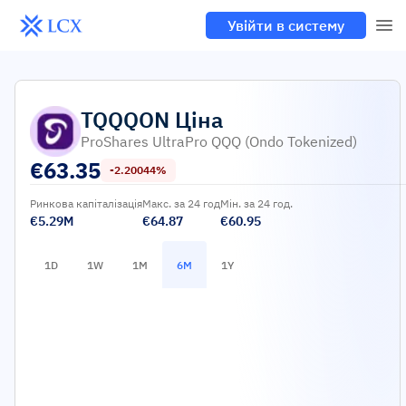
Увійти в систему
TQQQON
Ціна
ProShares UltraPro QQQ (Ondo Tokenized)
€
63.35
-2.20044%
Ринкова капіталізація
Макс. за 24 год
Мін. за 24 год.
€5.29M
€64.87
€60.95
1D
1W
1M
6M
1Y