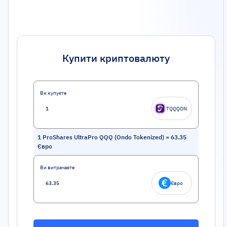
Купити криптовалюту
Ви купуєте
TQQQON
1
ProShares UltraPro QQQ (Ondo Tokenized)
=
63.35
Євро
Ви витрачаєте
Євро