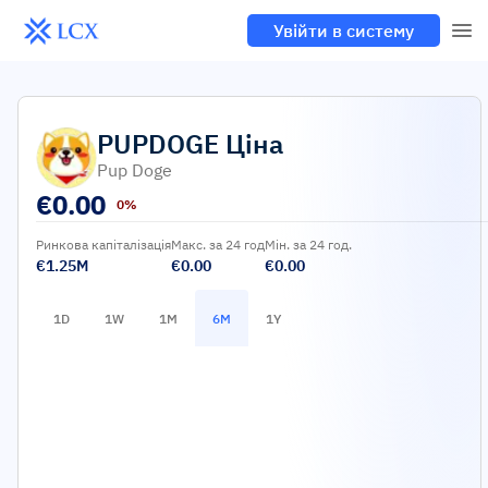
Увійти в систему
PUPDOGE
Ціна
Pup Doge
€
0.00
0%
Ринкова капіталізація
Макс. за 24 год
Мін. за 24 год.
€1.25M
€0.00
€0.00
1D
1W
1M
6M
1Y