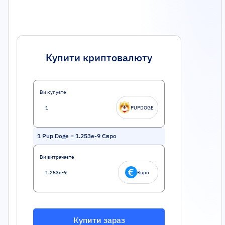
Купити криптовалюту
Ви купуєте
PUPDOGE
1
Pup Doge
=
1.253e-9
Євро
Ви витрачаєте
Євро
Купити зараз