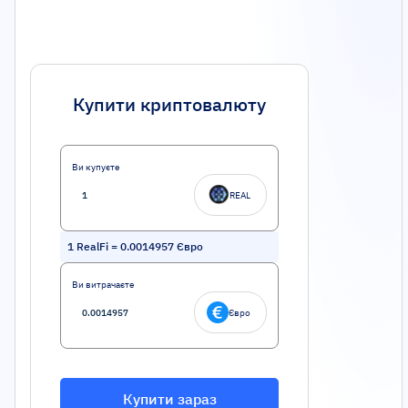
Купити криптовалюту
Ви купуєте
REAL
1
RealFi
=
0.0014957
Євро
Ви витрачаєте
Євро
Купити зараз