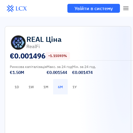
Увійти в систему
REAL
Ціна
RealFi
€
0.001496
-1.15593%
Ринкова капіталізація
Макс. за 24 год
Мін. за 24 год.
€1.50M
€0.001544
€0.001474
1D
1W
1M
6M
1Y