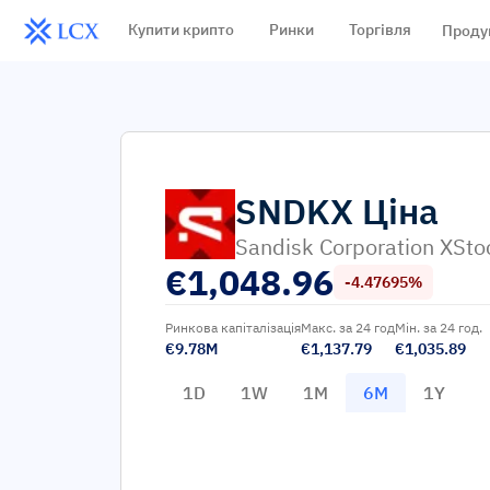
Купити крипто
Ринки
Торгівля
Проду
SNDKX
Ціна
Sandisk Corporation XSto
€
1,048.96
-4.47695%
Ринкова капіталізація
Макс. за 24 год
Мін. за 24 год.
€9.78M
€1,137.79
€1,035.89
1D
1W
1M
6M
1Y