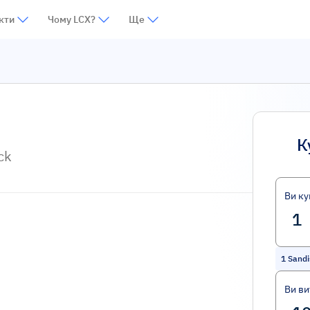
кти
Чому LCX?
Ще
К
ck
Ви ку
1
Sandi
Ви ви