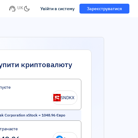
UK
Увійти в систему
Зареєструватися
упити криптовалюту
пуєте
SNDKX
sk Corporation xStock
=
1048.96
Євро
трачаєте