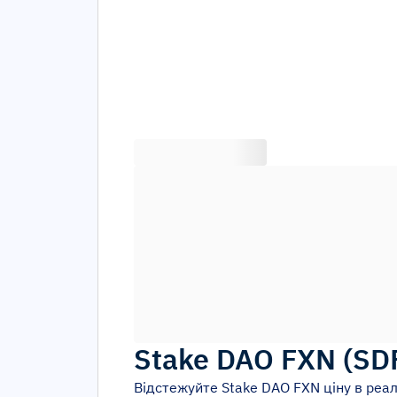
Stake DAO FXN
(
SD
Відстежуйте
Stake DAO FXN
ціну в реал