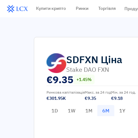
Купити крипто
Ринки
Торгівля
Проду
SDFXN
Ціна
Stake DAO FXN
€
9.35
+1.45%
Ринкова капіталізація
Макс. за 24 год
Мін. за 24 год.
€301.95K
€9.35
€9.18
1D
1W
1M
6M
1Y