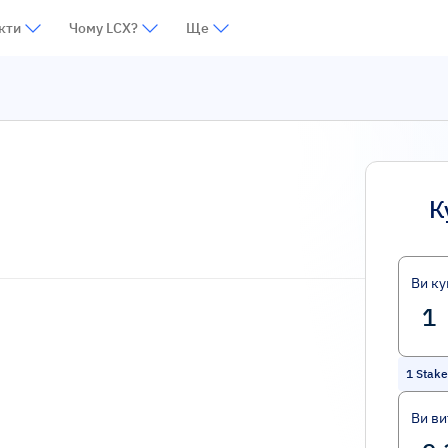
кти
Чому LCX?
Ще
К
Ви ку
1
Stak
Ви ви