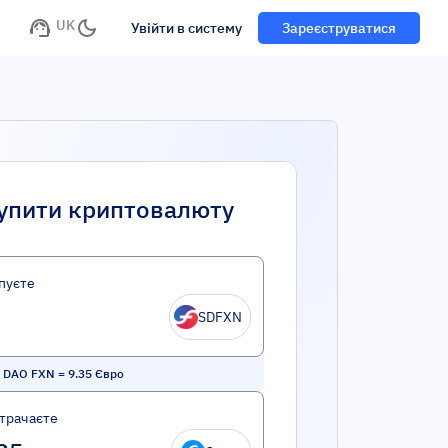
UK
Увійти в систему
Зареєструватися
упити криптовалюту
пуєте
SDFXN
e DAO FXN
=
9.35
Євро
трачаєте