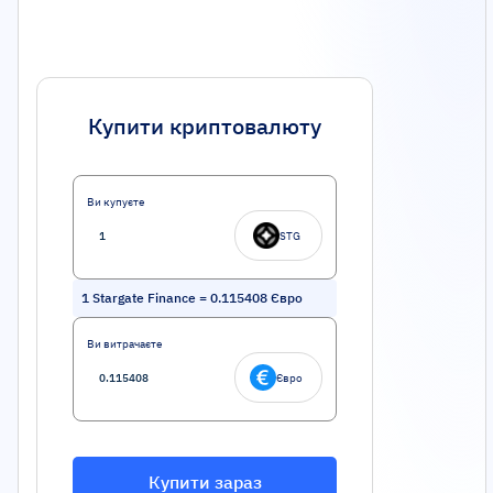
Купити криптовалюту
Ви купуєте
STG
1
Stargate Finance
=
0.115408
Євро
Ви витрачаєте
Євро
Купити зараз