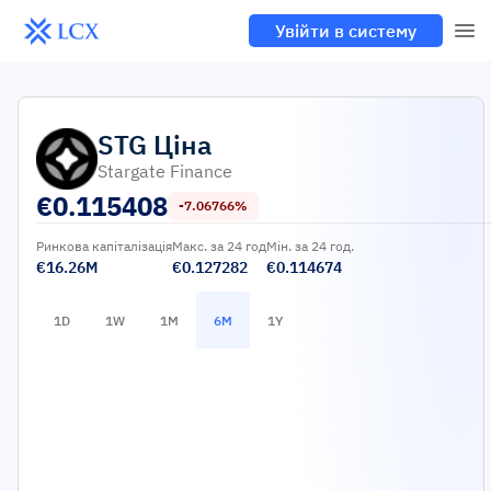
Увійти в систему
STG
Ціна
Stargate Finance
€
0.115408
-7.06766%
Ринкова капіталізація
Макс. за 24 год
Мін. за 24 год.
€16.26M
€0.127282
€0.114674
1D
1W
1M
6M
1Y