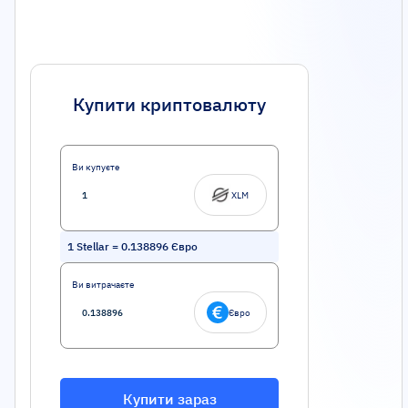
Купити криптовалюту
Ви купуєте
XLM
1
Stellar
=
0.138896
Євро
Ви витрачаєте
Євро
Купити зараз