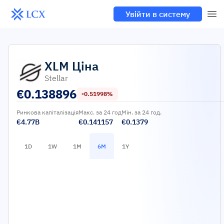
Увійти в систему
XLM
Ціна
Stellar
€
0.138896
-0.51998%
Ринкова капіталізація
Макс. за 24 год
Мін. за 24 год.
€4.77B
€0.141157
€0.1379
1D
1W
1M
6M
1Y