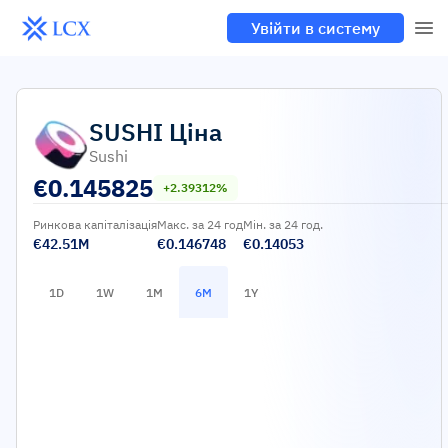
Увійти в систему
SUSHI
Ціна
Sushi
€
0.145825
+2.39312%
Ринкова капіталізація
Макс. за 24 год
Мін. за 24 год.
€42.51M
€0.146748
€0.14053
1D
1W
1M
6M
1Y