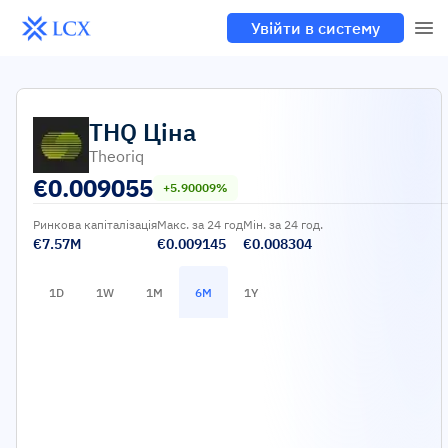
Увійти в систему
THQ
Ціна
Theoriq
€
0.009055
+5.90009%
Ринкова капіталізація
Макс. за 24 год
Мін. за 24 год.
€7.57M
€0.009145
€0.008304
1D
1W
1M
6M
1Y