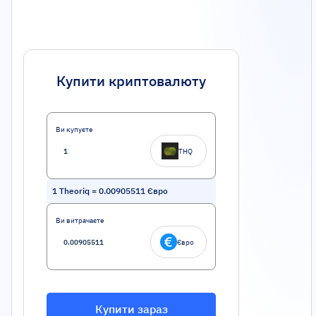
Купити криптовалюту
Ви купуєте
THQ
1
Theoriq
=
0.00905511
Євро
Ви витрачаєте
Євро
Купити зараз