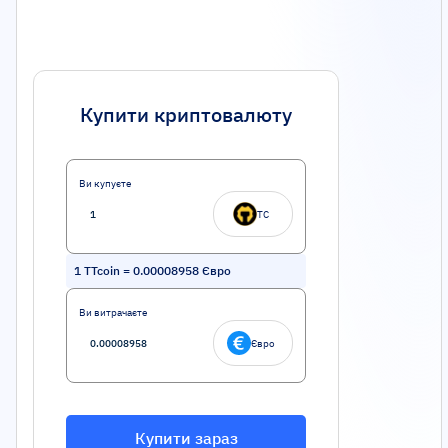
Купити криптовалюту
Ви купуєте
TC
1
TTcoin
=
0.00008958
Євро
Ви витрачаєте
Євро
Купити зараз