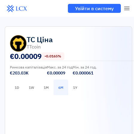
Увійти в систему
TC
Ціна
TTcoin
€
0.00009
-0.0165%
Ринкова капіталізація
Макс. за 24 год
Мін. за 24 год.
€203.03K
€0.00009
€0.000061
1D
1W
1M
6M
1Y