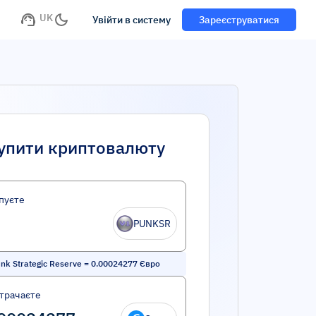
UK
Увійти в систему
Зареєструватися
упити криптовалюту
пуєте
PUNKSR
nk Strategic Reserve
=
0.00024277
Євро
трачаєте