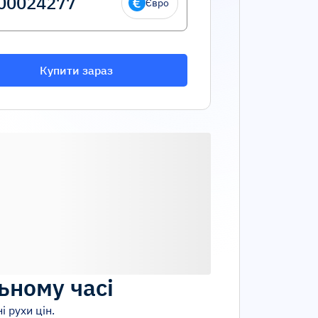
Євро
Купити зараз
ьному часі
і рухи цін.