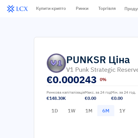
Купити крипто
Ринки
Торгівля
Проду
PUNKSR
Ціна
V1 Punk Strategic Reserv
€
0.000243
0%
Ринкова капіталізація
Макс. за 24 год
Мін. за 24 год.
€148.30K
€0.00
€0.00
1D
1W
1M
6M
1Y