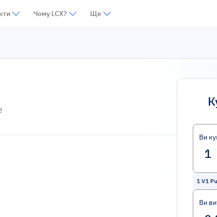
кти
Чому LCX?
Ще
К
e
Ви ку
1
V1 Pu
Ви ви