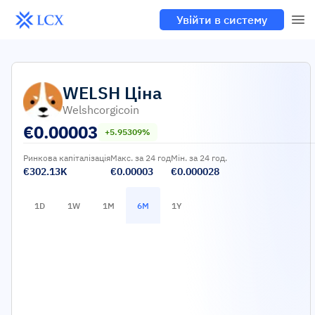
Увійти в систему
WELSH
Ціна
Welshcorgicoin
€
0.00003
+5.95309%
Ринкова капіталізація
Макс. за 24 год
Мін. за 24 год.
€302.13K
€0.00003
€0.000028
1D
1W
1M
6M
1Y