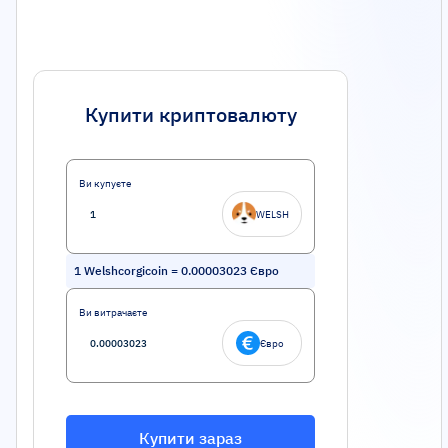
Купити криптовалюту
Ви купуєте
WELSH
1
Welshcorgicoin
=
0.00003023
Євро
Ви витрачаєте
Євро
Купити зараз