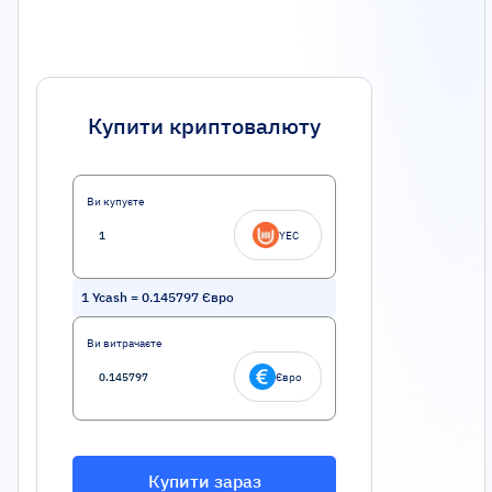
Купити криптовалюту
Ви купуєте
YEC
1
Ycash
=
0.145797
Євро
Ви витрачаєте
Євро
Купити зараз