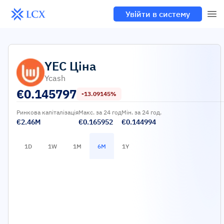
Увійти в систему
YEC
Ціна
Ycash
€
0.145797
-13.09145%
Ринкова капіталізація
Макс. за 24 год
Мін. за 24 год.
€2.46M
€0.165952
€0.144994
1D
1W
1M
6M
1Y