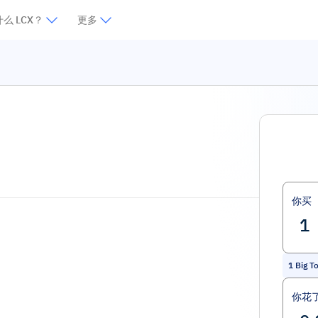
么 LCX？
更多
你买
1
Big T
你花