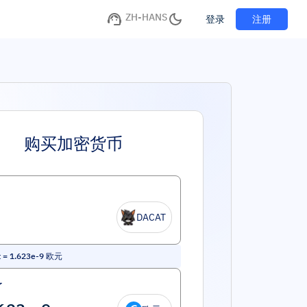
ZH-HANS
注册
登录
购买加密货币
DACAT
t
=
1.623e-9
欧元
了