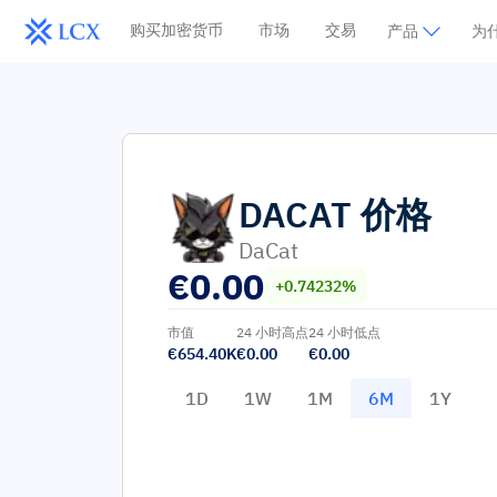
购买加密货币
市场
交易
产品
为什
DACAT
价格
DaCat
€
0.00
+0.74232%
市值
24 小时高点
24 小时低点
€654.40K
€0.00
€0.00
1D
1W
1M
6M
1Y