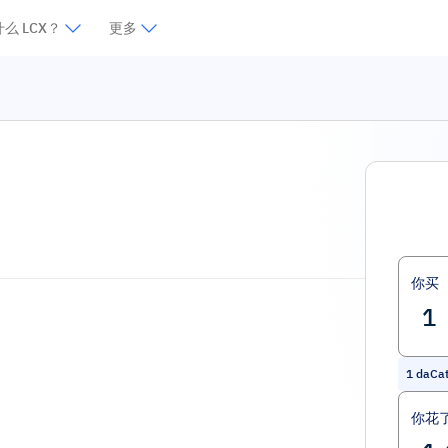
么 LCX？
更多
你买
1
daCa
你花