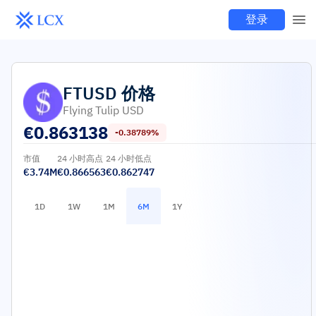
登录
FTUSD
价格
Flying Tulip USD
€
0.863138
-0.38789%
市值
24 小时高点
24 小时低点
€3.74M
€0.866563
€0.862747
1D
1W
1M
6M
1Y