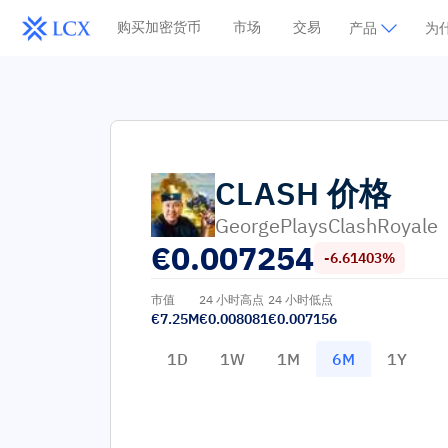
购买加密货币
市场
交易
产品
为什
CLASH
价格
GeorgePlaysClashRoyale
€
0.007254
-6.61403%
市值
24 小时高点
24 小时低点
€7.25M
€0.008081
€0.007156
1D
1W
1M
6M
1Y