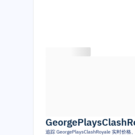
GeorgePlaysClashR
追踪
GeorgePlaysClashRoyale
实时价格、