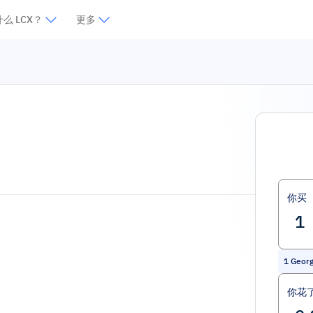
么 LCX？
更多
你买
1
Georg
你花