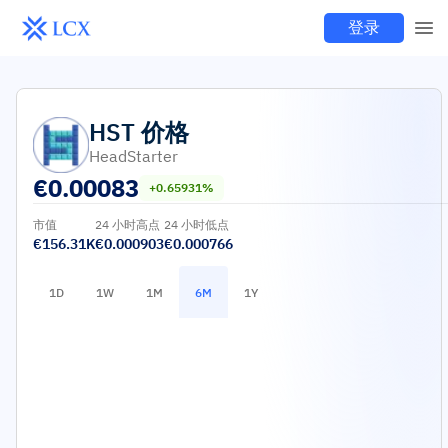
登录
HST
价格
HeadStarter
€
0.00083
+0.65931%
市值
24 小时高点
24 小时低点
€156.31K
€0.000903
€0.000766
1D
1W
1M
6M
1Y