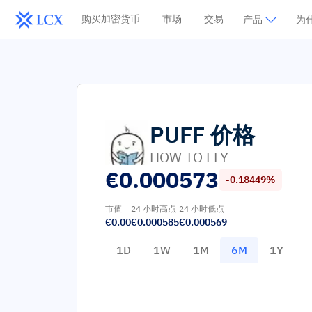
购买加密货币
市场
交易
产品
为什
PUFF
价格
HOW TO FLY
€
0.000573
-0.18449%
市值
24 小时高点
24 小时低点
€0.00
€0.000585
€0.000569
1D
1W
1M
6M
1Y