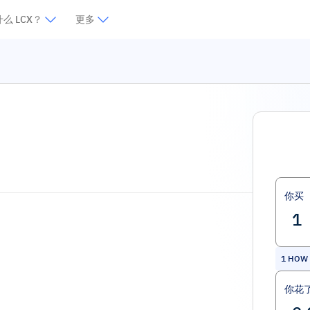
么 LCX？
更多
你买
1
HOW 
你花