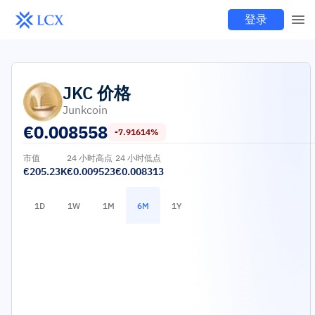
登录
JKC
价格
Junkcoin
€
0.008558
-7.91614%
市值
24 小时高点
24 小时低点
€205.23K
€0.009523
€0.008313
1D
1W
1M
6M
1Y