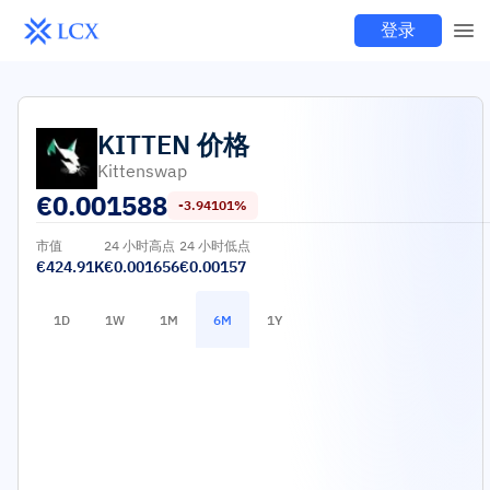
登录
KITTEN
价格
Kittenswap
€
0.001588
-3.94101%
市值
24 小时高点
24 小时低点
€424.91K
€0.001656
€0.00157
1D
1W
1M
6M
1Y