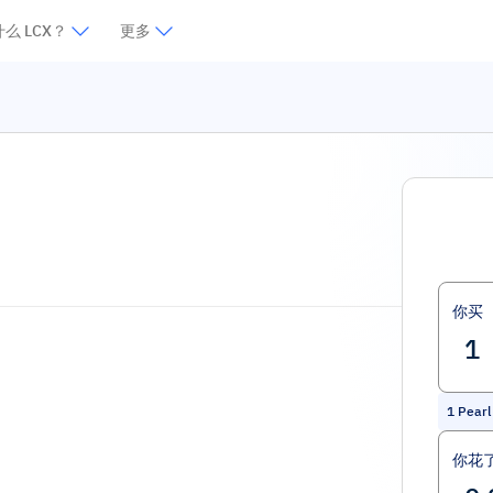
么 LCX？
更多
你买
1
Pearl
你花