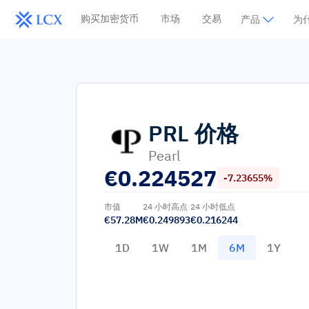
购买加密货币
市场
交易
产品
为什
PRL
价格
Pearl
€
0.224527
-7.23655%
市值
24 小时高点
24 小时低点
€57.28M
€0.249893
€0.216244
1D
1W
1M
6M
1Y