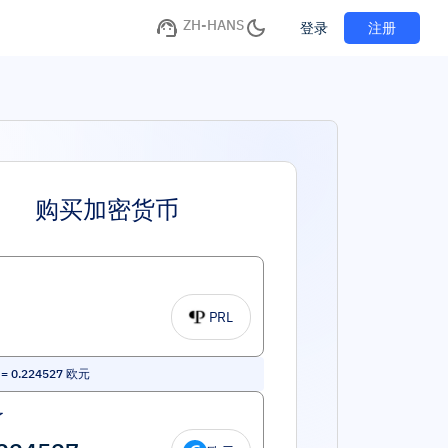
ZH-HANS
注册
登录
购买加密货币
PRL
=
0.224527
欧元
了