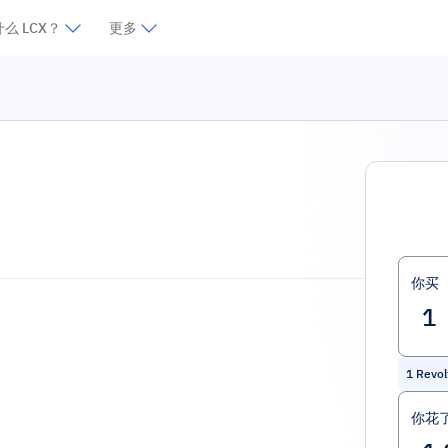
么 LCX？
更多
你买
1
Revol
你花