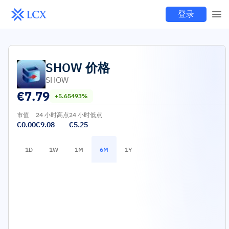
登录
SHOW
价格
SHOW
€
7.79
+5.65493%
市值
24 小时高点
24 小时低点
€0.00
€9.08
€5.25
1D
1W
1M
6M
1Y