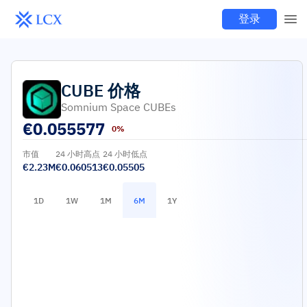
登录
CUBE
价格
Somnium Space CUBEs
€
0.055577
0%
市值
24 小时高点
24 小时低点
€2.23M
€0.060513
€0.05505
1D
1W
1M
6M
1Y