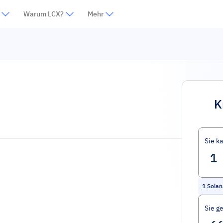
Warum LCX?
Mehr
K
Sie k
1
Solan
Sie g