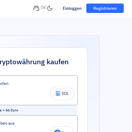
DE
Einloggen
Registrieren
ryptowährung kaufen
aufen
SOL
a
=
66
Euro
eben aus