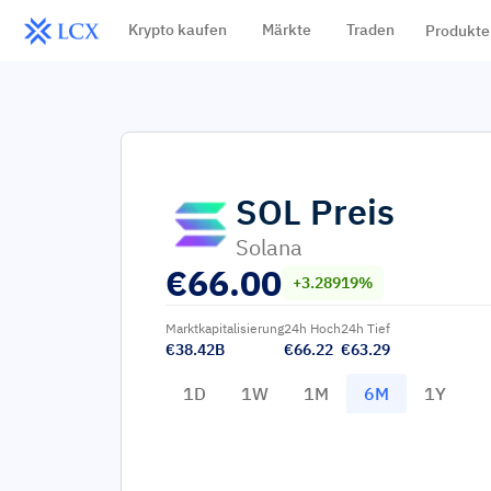
Krypto kaufen
Märkte
Traden
Produkte
SOL
Preis
Solana
€
66.00
+3.28919%
Marktkapitalisierung
24h Hoch
24h Tief
€38.42B
€66.22
€63.29
1D
1W
1M
6M
1Y