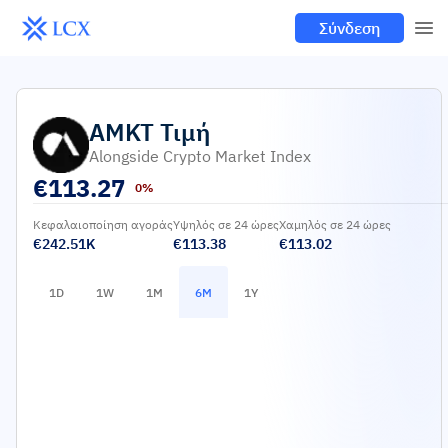
Σύνδεση
AMKT
Τιμή
Alongside Crypto Market Index
€
113.27
0%
Κεφαλαιοποίηση αγοράς
Υψηλός σε 24 ώρες
Χαμηλός σε 24 ώρες
€242.51K
€113.38
€113.02
1D
1W
1M
6M
1Y