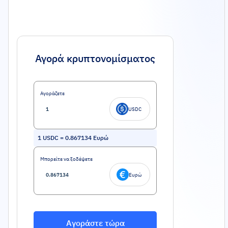
Αγορά κρυπτονομίσματος
Αγοράζετε
USDC
1
USDC
=
0.867134
Ευρώ
Μπορείτε να ξοδέψετε
Ευρώ
Αγοράστε τώρα