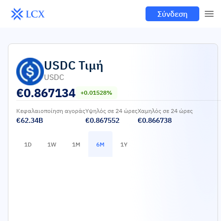
Σύνδεση
USDC
Τιμή
USDC
€
0.867134
+0.01528%
Κεφαλαιοποίηση αγοράς
Υψηλός σε 24 ώρες
Χαμηλός σε 24 ώρες
€62.34B
€0.867552
€0.866738
1D
1W
1M
6M
1Y