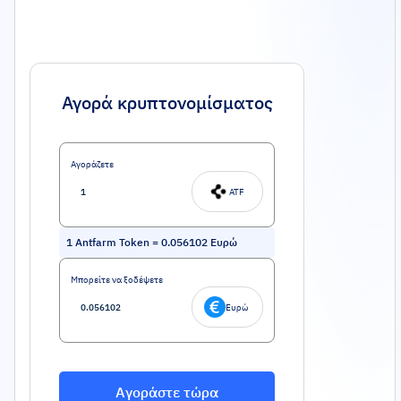
Αγορά κρυπτονομίσματος
Αγοράζετε
ATF
1
Antfarm Token
=
0.056102
Ευρώ
Μπορείτε να ξοδέψετε
Ευρώ
Αγοράστε τώρα