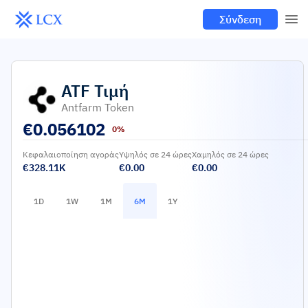
Σύνδεση
ATF
Τιμή
Antfarm Token
€
0.056102
0%
Κεφαλαιοποίηση αγοράς
Υψηλός σε 24 ώρες
Χαμηλός σε 24 ώρες
€328.11K
€0.00
€0.00
1D
1W
1M
6M
1Y