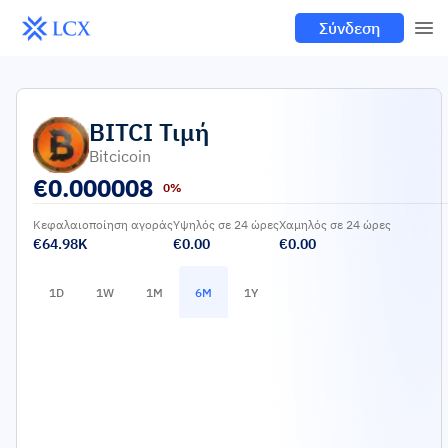
Σύνδεση
BITCI
Τιμή
Bitcicoin
€
0.000008
0%
Κεφαλαιοποίηση αγοράς
Υψηλός σε 24 ώρες
Χαμηλός σε 24 ώρες
€64.98K
€0.00
€0.00
1D
1W
1M
6M
1Y