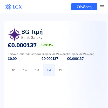
Σύνδεση
BG
Τιμή
Blink Galaxy
€
0.000137
+0.0301%
Κεφαλαιοποίηση αγοράς
Υψηλός σε 24 ώρες
Χαμηλός σε 24 ώρες
€0.00
€0.000137
€0.000137
1D
1W
1M
6M
1Y