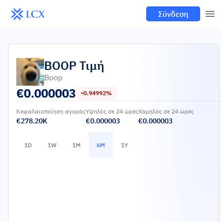
Σύνδεση
BOOP
Τιμή
Boop
€
0.000003
-0.94992%
Κεφαλαιοποίηση αγοράς
Υψηλός σε 24 ώρες
Χαμηλός σε 24 ώρες
€278.20K
€0.000003
€0.000003
1D
1W
1M
6M
1Y