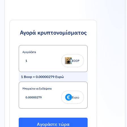
Αγορά κρυπτονομίσματος
Αγοράζετε
BOOP
1
Boop
=
0.00000279
Ευρώ
Μπορείτε να ξοδέψετε
Ευρώ
Αγοράστε τώρα