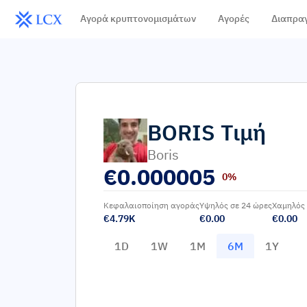
Αγορά κρυπτονομισμάτων
Αγορές
Διαπρα
BORIS
Τιμή
Boris
€
0.000005
0%
Κεφαλαιοποίηση αγοράς
Υψηλός σε 24 ώρες
Χαμηλός 
€4.79K
€0.00
€0.00
1D
1W
1M
6M
1Y