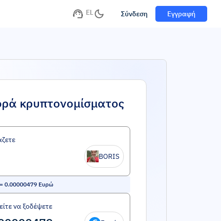
EL
Σύνδεση
Εγγραφή
ορά κρυπτονομίσματος
άζετε
BORIS
=
0.00000479
Ευρώ
ίτε να ξοδέψετε