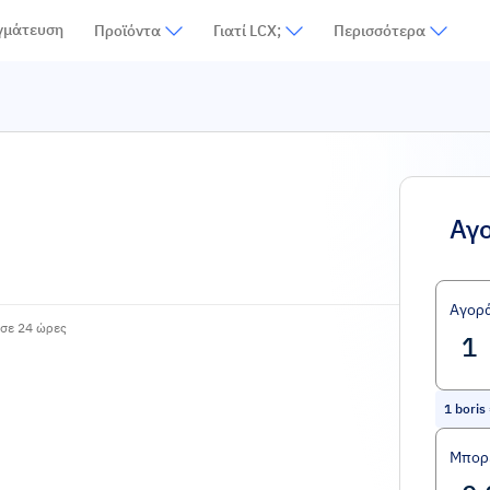
γμάτευση
Προϊόντα
Γιατί LCX;
Περισσότερα
Αγ
Αγορ
σε 24 ώρες
1
boris
Μπορε