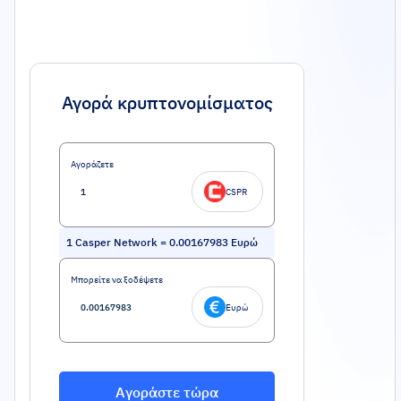
Αγορά κρυπτονομίσματος
Αγοράζετε
CSPR
1
Casper Network
=
0.00167983
Ευρώ
Μπορείτε να ξοδέψετε
Ευρώ
Αγοράστε τώρα