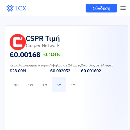
Σύνδεση
CSPR
Τιμή
Casper Network
€
0.00168
+3.4198%
Κεφαλαιοποίηση αγοράς
Υψηλός σε 24 ώρες
Χαμηλός σε 24 ώρες
€28.00M
€0.002052
€0.001602
1D
1W
1M
6M
1Y