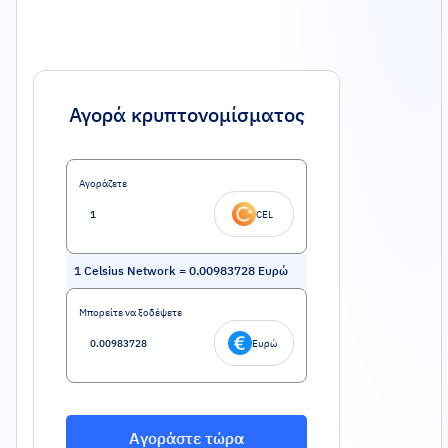
Αγορά κρυπτονομίσματος
Αγοράζετε
CEL
1
Celsius Network
=
0.00983728
Ευρώ
Μπορείτε να ξοδέψετε
Ευρώ
Αγοράστε τώρα