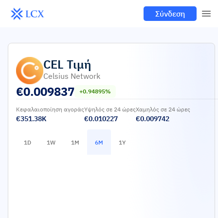
Σύνδεση
CEL
Τιμή
Celsius Network
€
0.009837
+0.94895%
Κεφαλαιοποίηση αγοράς
Υψηλός σε 24 ώρες
Χαμηλός σε 24 ώρες
€351.38K
€0.010227
€0.009742
1D
1W
1M
6M
1Y