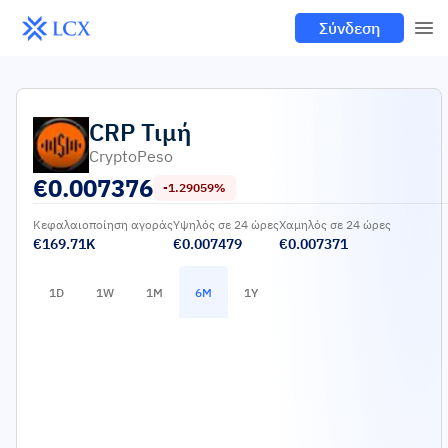
Σύνδεση
CRP
Τιμή
CryptoPeso
€
0.007376
-1.29059%
Κεφαλαιοποίηση αγοράς
Υψηλός σε 24 ώρες
Χαμηλός σε 24 ώρες
€169.71K
€0.007479
€0.007371
1D
1W
1M
6M
1Y