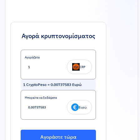
Αγορά κρυπτονομίσματος
Αγοράζετε
CRP
1
CryptoPeso
=
0.00737583
Ευρώ
Μπορείτε να ξοδέψετε
Ευρώ
Αγοράστε τώρα