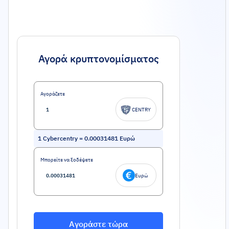
Αγορά κρυπτονομίσματος
Αγοράζετε
CENTRY
1
Cybercentry
=
0.00031481
Ευρώ
Μπορείτε να ξοδέψετε
Ευρώ
Αγοράστε τώρα