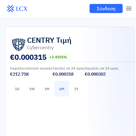
Σύνδεση
CENTRY
Τιμή
Cybercentry
€
0.000315
+2.4255%
Κεφαλαιοποίηση αγοράς
Υψηλός σε 24 ώρες
Χαμηλός σε 24 ώρες
€212.71K
€0.000318
€0.000302
1D
1W
1M
6M
1Y