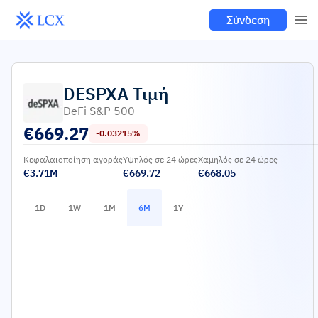
Σύνδεση
DESPXA
Τιμή
DeFi S&P 500
€
669.27
-0.03215%
Κεφαλαιοποίηση αγοράς
Υψηλός σε 24 ώρες
Χαμηλός σε 24 ώρες
€3.71M
€669.72
€668.05
1D
1W
1M
6M
1Y