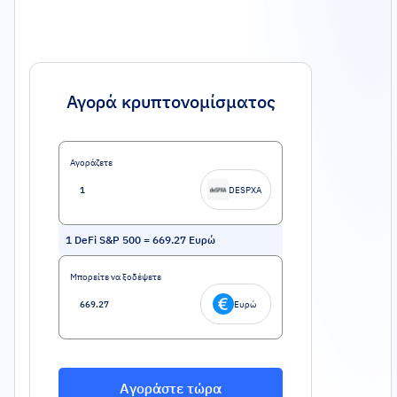
Αγορά κρυπτονομίσματος
Αγοράζετε
DESPXA
1
DeFi S&P 500
=
669.27
Ευρώ
Μπορείτε να ξοδέψετε
Ευρώ
Αγοράστε τώρα