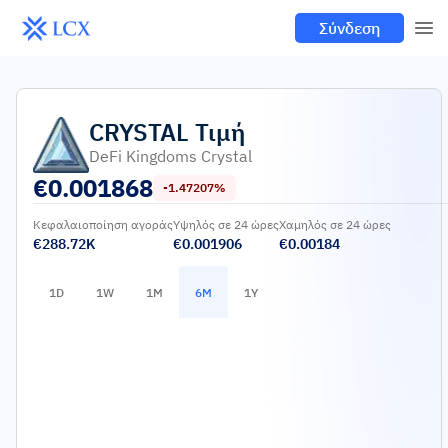
Σύνδεση
CRYSTAL
Τιμή
DeFi Kingdoms Crystal
€
0.001868
-1.47207%
Κεφαλαιοποίηση αγοράς
Υψηλός σε 24 ώρες
Χαμηλός σε 24 ώρες
€288.72K
€0.001906
€0.00184
1D
1W
1M
6M
1Y