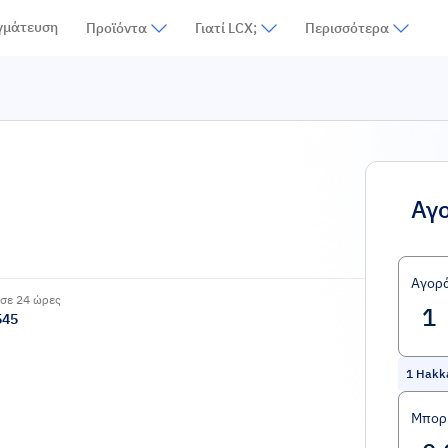
γμάτευση
Προϊόντα
Γιατί LCX;
Περισσότερα
Αγ
Αγορ
σε 24 ώρες
545
1
Hakk
Μπορε