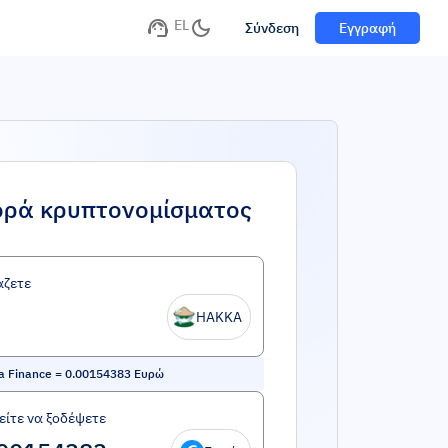
EL
Σύνδεση
Εγγραφή
ορά κρυπτονομίσματος
άζετε
HAKKA
a Finance
=
0.00154383
Ευρώ
ίτε να ξοδέψετε