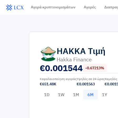
Αγορά κρυπτονομισμάτων
Αγορές
Διαπρα
HAKKA
Τιμή
Hakka Finance
€
0.001544
-0.67213%
Κεφαλαιοποίηση αγοράς
Υψηλός σε 24 ώρες
Χαμηλός 
€651.48K
€0.001563
€0.001
1D
1W
1M
6M
1Y