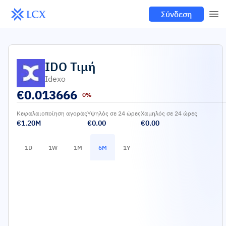
Σύνδεση
IDO
Τιμή
Idexo
€
0.013666
0%
Κεφαλαιοποίηση αγοράς
Υψηλός σε 24 ώρες
Χαμηλός σε 24 ώρες
€1.20M
€0.00
€0.00
1D
1W
1M
6M
1Y