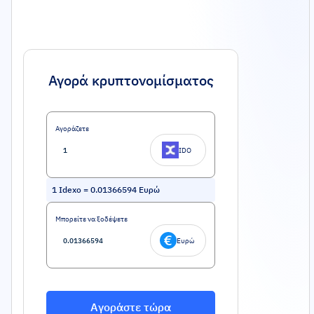
Αγορά κρυπτονομίσματος
Αγοράζετε
IDO
1
Idexo
=
0.01366594
Ευρώ
Μπορείτε να ξοδέψετε
Ευρώ
Αγοράστε τώρα