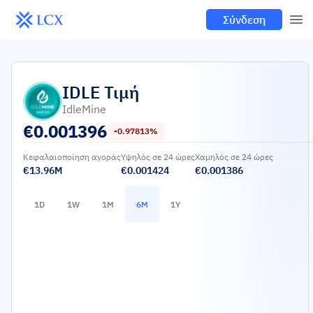
Σύνδεση
IDLE
Τιμή
IdleMine
€
0.001396
-0.97813%
Κεφαλαιοποίηση αγοράς
Υψηλός σε 24 ώρες
Χαμηλός σε 24 ώρες
€13.96M
€0.001424
€0.001386
1D
1W
1M
6M
1Y