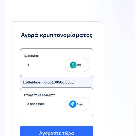
Αγορά κρυπτονομίσματος
Αγοράζετε
IDLE
1
IdleMine
=
0.00139586
Ευρώ
Μπορείτε να ξοδέψετε
Ευρώ
Αγοράστε τώρα