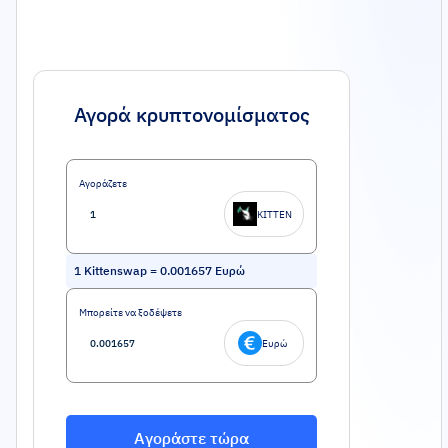
Αγορά κρυπτονομίσματος
Αγοράζετε
KITTEN
1
Kittenswap
=
0.001657
Ευρώ
Μπορείτε να ξοδέψετε
Ευρώ
Αγοράστε τώρα