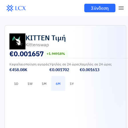
Σύνδεση
KITTEN
Τιμή
Kittenswap
€
0.001657
+1.94918%
Κεφαλαιοποίηση αγοράς
Υψηλός σε 24 ώρες
Χαμηλός σε 24 ώρες
€458.08K
€0.001702
€0.001613
1D
1W
1M
6M
1Y