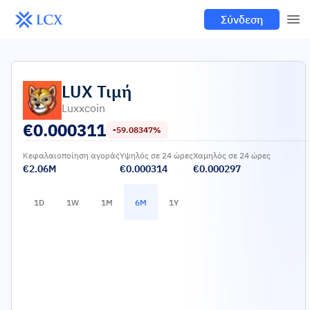
Σύνδεση
LUX
Τιμή
Luxxcoin
€
0.000311
-59.08347%
Κεφαλαιοποίηση αγοράς
Υψηλός σε 24 ώρες
Χαμηλός σε 24 ώρες
€2.06M
€0.000314
€0.000297
1D
1W
1M
6M
1Y