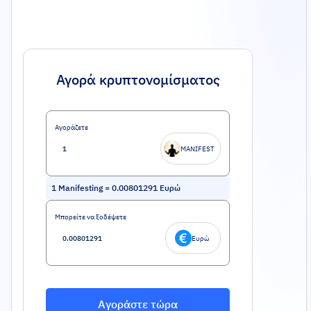
Αγορά κρυπτονομίσματος
Αγοράζετε
MANIFEST
1
Manifesting
=
0.00801291
Ευρώ
Μπορείτε να ξοδέψετε
Ευρώ
Αγοράστε τώρα