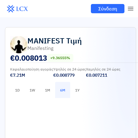
Σύνδεση
MANIFEST
Τιμή
Manifesting
€
0.008013
+9.36555%
Κεφαλαιοποίηση αγοράς
Υψηλός σε 24 ώρες
Χαμηλός σε 24 ώρες
€7.21M
€0.008779
€0.007211
1D
1W
1M
6M
1Y